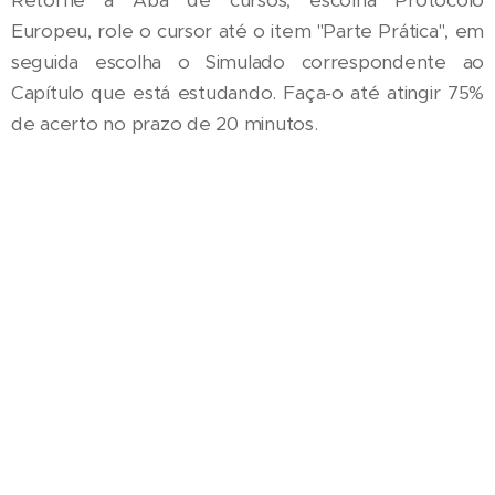
Europeu, role o cursor até o item "Parte Prática", em
seguida escolha o Simulado correspondente ao
Capítulo que está estudando. Faça-o até atingir 75%
de acerto no prazo de 20 minutos.
SIMULADO 7
ELITE TREINAMENTOS E SERVIÇOS
Deus é fiel
Idiomas