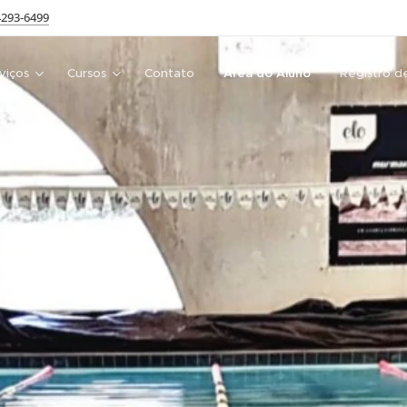
4293-6499
viços
Cursos
Contato
Área do Aluno
Registro d