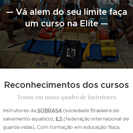
— Vá alem do seu limite faça
um curso na Elite —
Reconhecimentos dos cursos
Temos em nosso quadro de instrutores
Instrutores da
SOBRASA
(sociedade Brasileira de
salvamento aquático),
ILS
(federação internacional de
guarda vidas), Com formação em educação física,