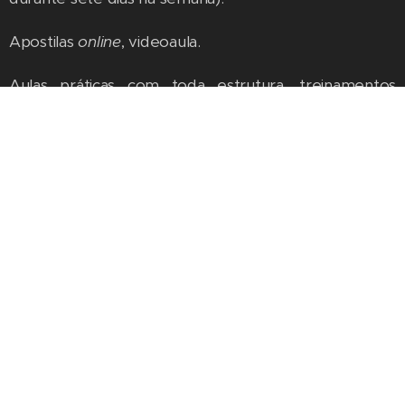
Apostilas
online
, videoaula.
Aulas práticas com toda estrutura, treinamentos
práticos no mar, estágio.
Intercâmbio com Guarda-Vidas da Argentina que
participam do nosso curso (pode sofrer alterações).
Recrutamento
remunerado em Euros para quiser
trabalhar em Portugal
Para participar de trabalhos em Portugal o Guarda-
Vidas deve ter curso de Mar, e cumprir com demais
requisitos.
Metodologia exclusiva.